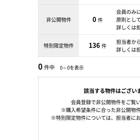
会員のみ
0
非公開物件
原則とし
件
詳しくは
担当者か
136
特別限定物件
件
詳しくは
0
件中
0～0を表示
該当する物件はござい
会員登録で非公開物件をご覧
※購入希望条件に合った非公開物
※特別限定物件については、担当者に