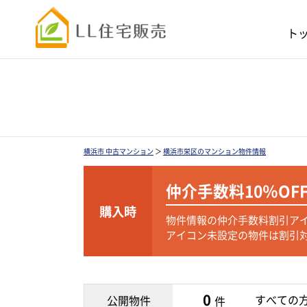
ト
横浜市 中古マンション
＞
横浜市栄区のマンション物件情報
仲介手数料
10％OF
購入時
物件情報の仲介手数料割引ア
アイコン未設定の物件は割引
0
すべての
公開物件
件