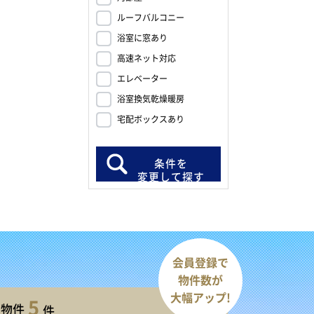
ルーフバルコニー
浴室に窓あり
高速ネット対応
エレベーター
浴室換気乾燥暖房
宅配ボックスあり
条件を
変更して探す
会員登録で
物件数が
大幅アップ!
5
開物件
件