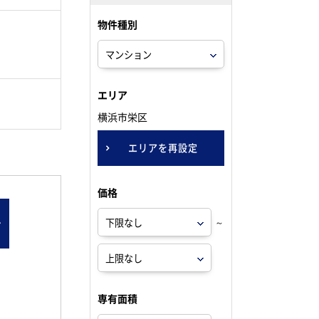
物件種別
。
エリア
横浜市栄区
エリアを再設定
価格
ン
～
専有面積