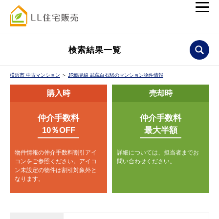
検索結果一覧
横浜市 中古マンション
＞
JR鶴見線 武蔵白石駅のマンション物件情報
購入時
売却時
仲介手数料
仲介手数料
10％OFF
最大半額
物件情報の仲介手数料割引アイ
詳細については、担当者までお
コンをご参照ください。
アイコ
問い合わせください。
ン未設定の物件は割引対象外と
なります。