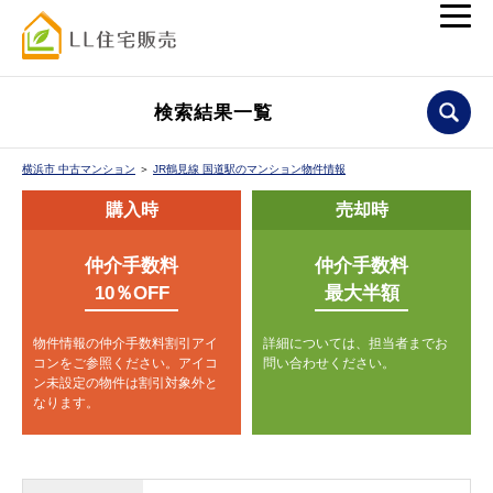
検索結果一覧
横浜市 中古マンション
＞
JR鶴見線 国道駅のマンション物件情報
購入時
売却時
仲介手数料
仲介手数料
10％OFF
最大半額
物件情報の仲介手数料割引アイ
詳細については、担当者までお
コンをご参照ください。
アイコ
問い合わせください。
ン未設定の物件は割引対象外と
なります。