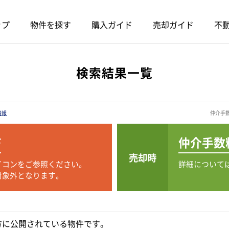
ップ
物件を探す
購入ガイド
売却ガイド
不動
検索結果一覧
情報
仲介手
F
仲介手数
売却時
イコンをご参照ください。
詳細について
対象外となります。
方に公開されている物件です。