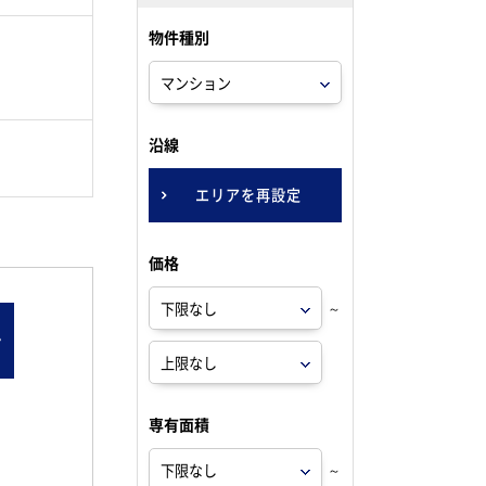
物件種別
。
沿線
エリアを再設定
価格
～
ン
専有面積
～