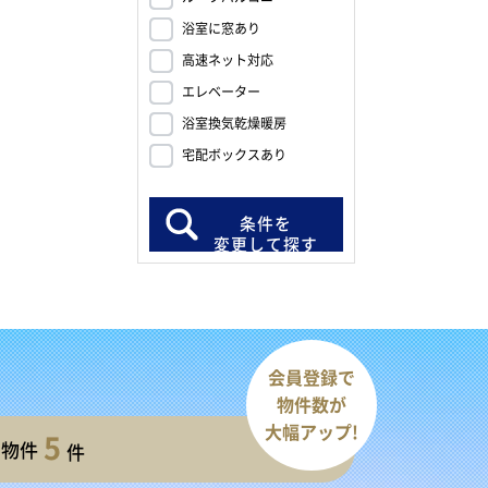
浴室に窓あり
高速ネット対応
エレベーター
浴室換気乾燥暖房
宅配ボックスあり
条件を
変更して探す
会員登録で
物件数が
大幅アップ!
5
開物件
件