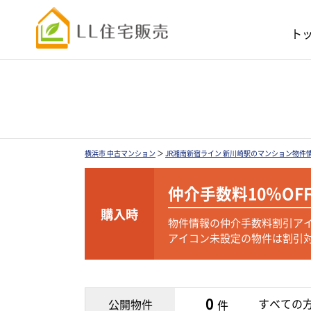
ト
横浜市 中古マンション
＞
JR湘南新宿ライン 新川崎駅のマンション物件
仲介手数料
10％OF
購入時
物件情報の仲介手数料割引ア
アイコン未設定の物件は割引
0
すべての
公開物件
件