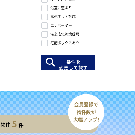
浴室に窓あり
高速ネット対応
エレベーター
浴室換気乾燥暖房
宅配ボックスあり
条件を
変更して探す
会員登録で
物件数が
大幅アップ!
5
開物件
件