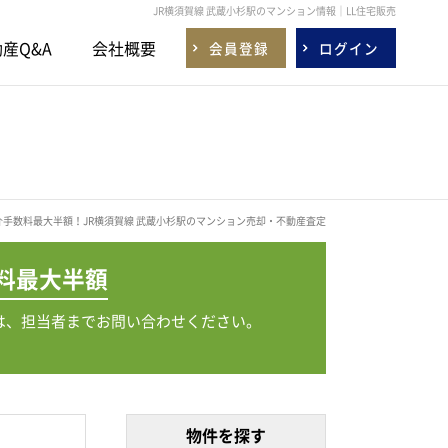
JR横須賀線 武蔵小杉駅のマンション情報｜LL住宅販売
産Q&A
会社概要
会員登録
ログイン
介手数料最大半額！JR横須賀線 武蔵小杉駅のマンション売却・不動産査定
料
最大半額
は、担当者までお問い合わせください。
物件を探す