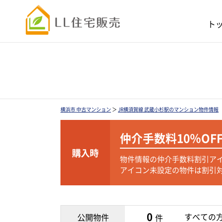
ト
横浜市 中古マンション
＞
JR横須賀線 武蔵小杉駅のマンション物件情報
仲介手数料
10％OF
購入時
物件情報の仲介手数料割引ア
アイコン未設定の物件は割引
0
すべての
公開物件
件