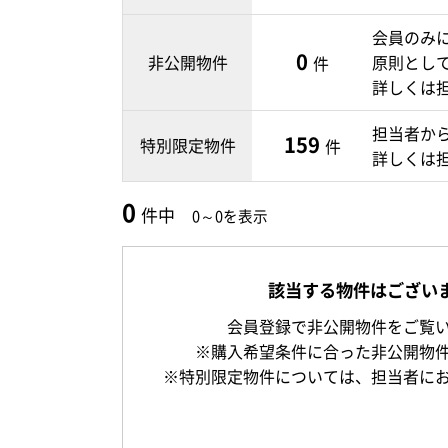
会員のみ
0
非公開物件
原則とし
件
詳しくは
担当者か
159
特別限定物件
件
詳しくは
0
件中
0～0を表示
該当する物件はござい
会員登録で非公開物件をご覧
※購入希望条件に合った非公開物
※特別限定物件については、担当者に