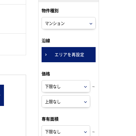
物件種別
。
沿線
エリアを再設定
価格
～
ン
専有面積
～