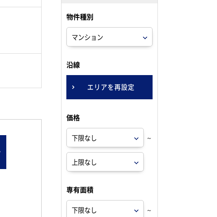
物件種別
。
沿線
エリアを再設定
価格
～
ン
専有面積
～