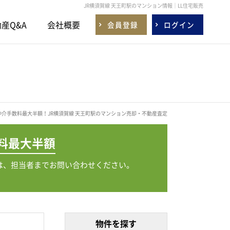
JR横須賀線 天王町駅のマンション情報｜LL住宅販売
産Q&A
会社概要
会員登録
ログイン
仲介手数料最大半額！JR横須賀線 天王町駅のマンション売却・不動産査定
料
最大半額
は、担当者までお問い合わせください。
物件を探す