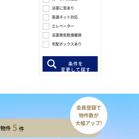
浴室に窓あり
高速ネット対応
エレベーター
浴室換気乾燥暖房
宅配ボックスあり
条件を
変更して探す
会員登録で
物件数が
大幅アップ!
5
開物件
件