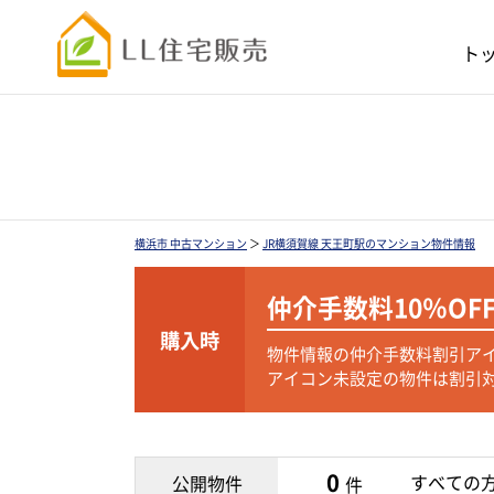
ト
横浜市 中古マンション
＞
JR横須賀線 天王町駅のマンション物件情報
仲介手数料
10％OF
購入時
物件情報の仲介手数料割引ア
アイコン未設定の物件は割引
0
すべての
公開物件
件