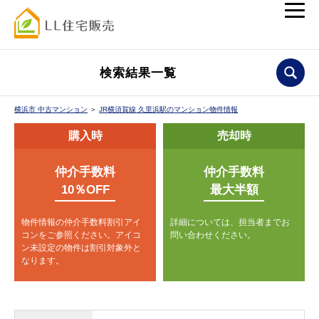
検索結果一覧
横浜市 中古マンション
＞
JR横須賀線 久里浜駅のマンション物件情報
購入時
売却時
仲介手数料
仲介手数料
10％OFF
最大半額
物件情報の仲介手数料割引アイ
詳細については、担当者までお
コンをご参照ください。
アイコ
問い合わせください。
ン未設定の物件は割引対象外と
なります。