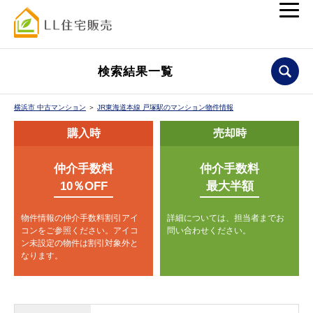
検索結果一覧
横浜市 中古マンション
＞
JR東海道本線 戸塚駅のマンション物件情報
購入時
売却時
仲介手数料
仲介手数料
10％OFF
最大半額
物件情報の仲介手数料割引アイ
詳細については、担当者までお
コンをご参照ください。
アイコ
問い合わせください。
ン未設定の物件は割引対象外と
なります。