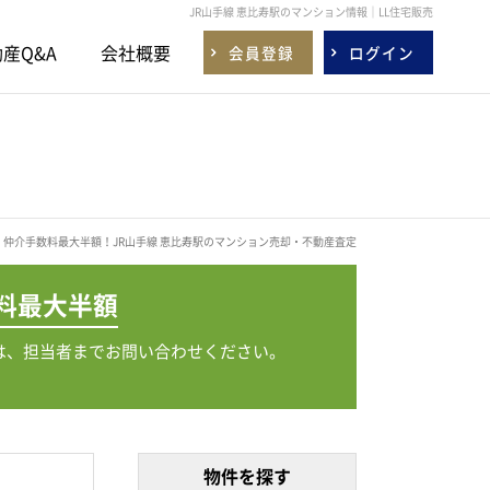
JR山手線 恵比寿駅のマンション情報｜LL住宅販売
産Q&A
会社概要
会員登録
ログイン
仲介手数料最大半額！JR山手線 恵比寿駅のマンション売却・不動産査定
料
最大半額
は、担当者までお問い合わせください。
物件を探す