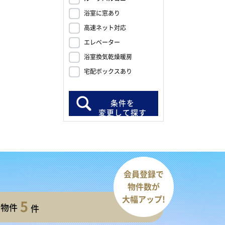
浴室に窓あり
高速ネット対応
エレベーター
浴室換気乾燥暖房
宅配ボックスあり
条件を
変更して探す
会員登録で
物件数が
大幅アップ!
5
開物件
件