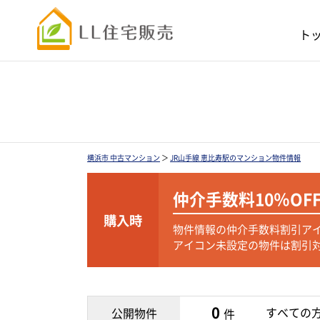
ト
横浜市 中古マンション
＞
JR山手線 恵比寿駅のマンション物件情報
仲介手数料
10％OF
購入時
物件情報の仲介手数料割引ア
アイコン未設定の物件は割引
0
すべての
公開物件
件