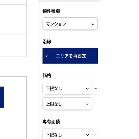
物件種別
。
沿線
エリアを再設定
価格
～
ン
専有面積
～