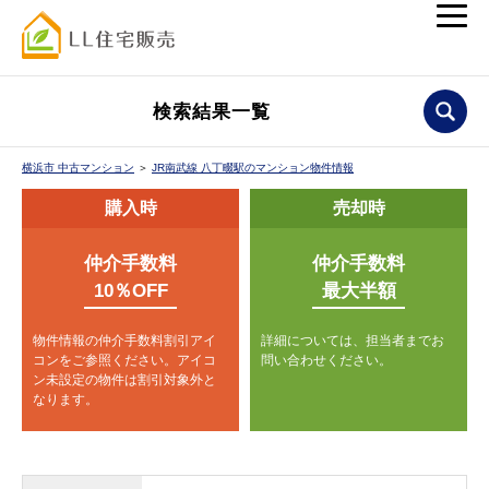
検索結果一覧
横浜市 中古マンション
＞
JR南武線 八丁畷駅のマンション物件情報
購入時
売却時
仲介手数料
仲介手数料
10％OFF
最大半額
物件情報の仲介手数料割引アイ
詳細については、担当者までお
コンをご参照ください。
アイコ
問い合わせください。
ン未設定の物件は割引対象外と
なります。