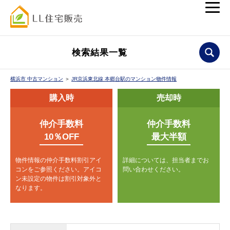
検索結果一覧
横浜市 中古マンション
＞
JR京浜東北線 本郷台駅のマンション物件情報
購入時
売却時
仲介手数料
仲介手数料
10％OFF
最大半額
物件情報の仲介手数料割引アイ
詳細については、担当者までお
コンをご参照ください。
アイコ
問い合わせください。
ン未設定の物件は割引対象外と
なります。