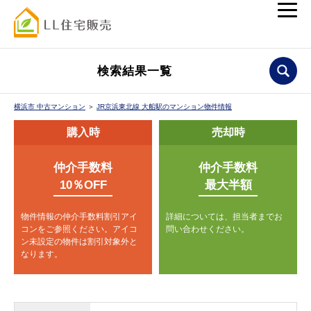
検索結果一覧
横浜市 中古マンション
＞
JR京浜東北線 大船駅のマンション物件情報
購入時
売却時
仲介手数料
仲介手数料
10％OFF
最大半額
物件情報の仲介手数料割引アイ
詳細については、担当者までお
コンをご参照ください。
アイコ
問い合わせください。
ン未設定の物件は割引対象外と
なります。