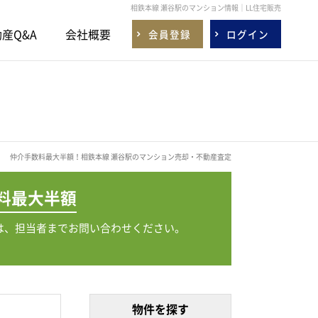
相鉄本線 瀬谷駅のマンション情報｜LL住宅販売
産Q&A
会社概要
会員登録
ログイン
仲介手数料最大半額！相鉄本線 瀬谷駅のマンション売却・不動産査定
料
最大半額
は、担当者までお問い合わせください。
物件を探す