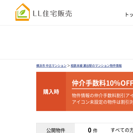
ト
横浜市 中古マンション
＞
相鉄本線 瀬谷駅のマンション物件情報
仲介手数料
10％OF
購入時
物件情報の仲介手数料割引ア
アイコン未設定の物件は割引
0
すべての
公開物件
件