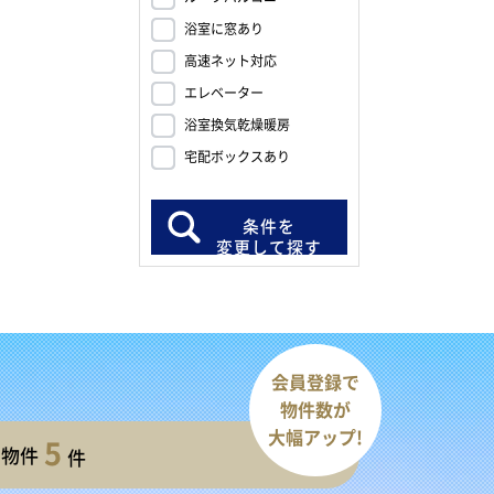
浴室に窓あり
高速ネット対応
エレベーター
浴室換気乾燥暖房
宅配ボックスあり
条件を
変更して探す
会員登録で
物件数が
大幅アップ!
5
開物件
件