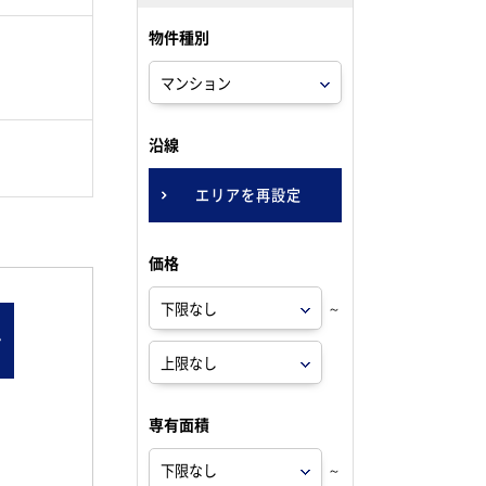
物件種別
。
沿線
エリアを再設定
価格
～
ン
専有面積
～