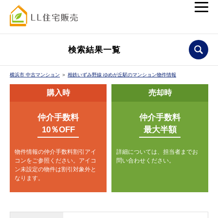
検索結果一覧
横浜市 中古マンション
＞
相鉄いずみ野線 ゆめが丘駅のマンション物件情報
購入時
売却時
仲介手数料
仲介手数料
10％OFF
最大半額
物件情報の仲介手数料割引アイ
詳細については、担当者までお
コンをご参照ください。
アイコ
問い合わせください。
ン未設定の物件は割引対象外と
なります。