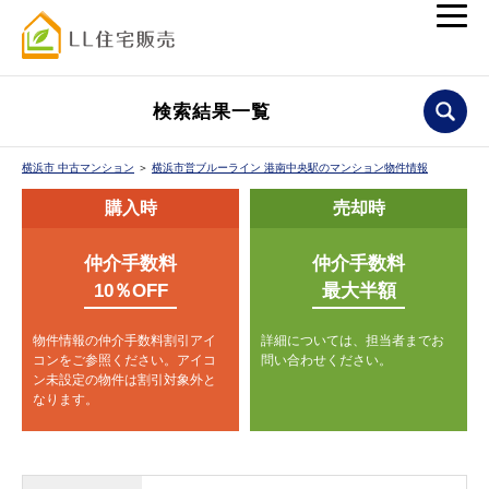
検索結果一覧
横浜市 中古マンション
＞
横浜市営ブルーライン 港南中央駅のマンション物件情報
購入時
売却時
仲介手数料
仲介手数料
10％OFF
最大半額
物件情報の仲介手数料割引アイ
詳細については、担当者までお
コンをご参照ください。
アイコ
問い合わせください。
ン未設定の物件は割引対象外と
なります。