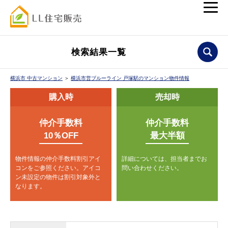
検索結果一覧
横浜市 中古マンション
＞
横浜市営ブルーライン 戸塚駅のマンション物件情報
購入時
売却時
仲介手数料
仲介手数料
10％OFF
最大半額
物件情報の仲介手数料割引アイ
詳細については、担当者までお
コンをご参照ください。
アイコ
問い合わせください。
ン未設定の物件は割引対象外と
なります。