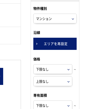
物件種別
。
沿線
エリアを再設定
価格
～
ン
専有面積
～