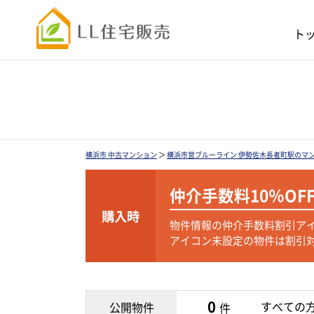
ト
横浜市 中古マンション
＞
横浜市営ブルーライン 伊勢佐木長者町駅のマ
仲介手数料
10％OF
購入時
物件情報の仲介手数料割引ア
アイコン未設定の物件は割引
0
すべての
公開物件
件