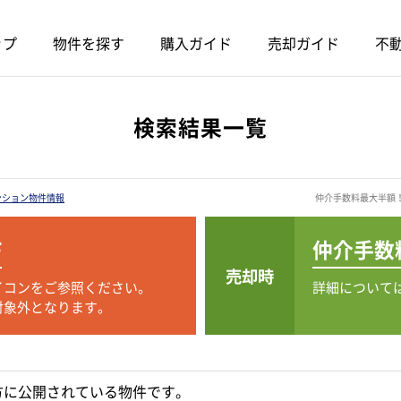
ップ
物件を探す
購入ガイド
売却ガイド
不動
検索結果一覧
ンション物件情報
仲介手数料最大半額
F
仲介手数
売却時
イコンをご参照ください。
詳細について
対象外となります。
方に公開されている物件です。