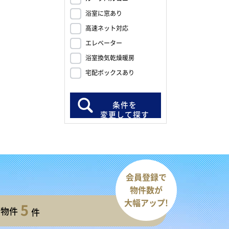
浴室に窓あり
高速ネット対応
エレベーター
浴室換気乾燥暖房
宅配ボックスあり
条件を
変更して探す
会員登録で
物件数が
大幅アップ!
5
開物件
件