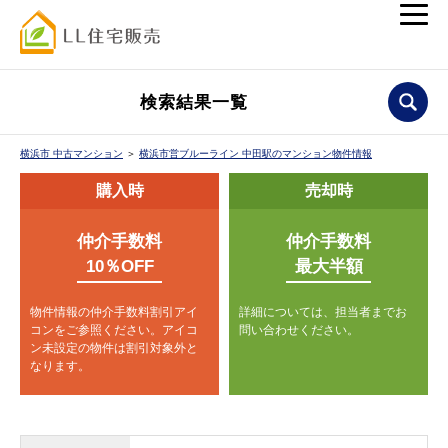
検索結果一覧
横浜市 中古マンション
＞
横浜市営ブルーライン 中田駅のマンション物件情報
購入時
売却時
仲介手数料
仲介手数料
10％OFF
最大半額
物件情報の仲介手数料割引アイ
詳細については、担当者までお
コンをご参照ください。
アイコ
問い合わせください。
ン未設定の物件は割引対象外と
なります。