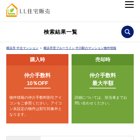
検索結果一覧
横浜市 中古マンション
＞
横浜市営ブルーライン 中川駅のマンション物件情報
購入時
売却時
仲介手数料
仲介手数料
10％OFF
最大半額
物件情報の仲介手数料割引アイ
詳細については、担当者までお
コンをご参照ください。
アイコ
問い合わせください。
ン未設定の物件は割引対象外と
なります。