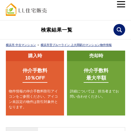
検索結果一覧
横浜市 中古マンション
＞
横浜市営ブルーライン 上大岡駅のマンション物件情報
購入時
売却時
仲介手数料
仲介手数料
10％OFF
最大半額
物件情報の仲介手数料割引アイ
詳細については、担当者までお
コンをご参照ください。
アイコ
問い合わせください。
ン未設定の物件は割引対象外と
なります。