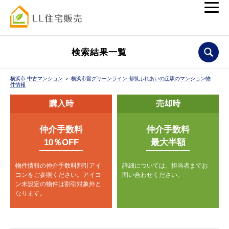
検索結果一覧
横浜市 中古マンション
＞
横浜市営グリーンライン 都筑ふれあいの丘駅のマンション物
件情報
購入時
売却時
仲介手数料
仲介手数料
10％OFF
最大半額
物件情報の仲介手数料割引アイ
詳細については、担当者までお
コンをご参照ください。
アイコ
問い合わせください。
ン未設定の物件は割引対象外と
なります。