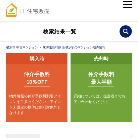
検索結果一覧
横浜市 中古マンション
＞
東海道新幹線 新横浜駅のマンション物件情報
購入時
売却時
仲介手数料
仲介手数料
10％OFF
最大半額
物件情報の仲介手数料割引アイ
詳細については、担当者までお
コンをご参照ください。
アイコ
問い合わせください。
ン未設定の物件は割引対象外と
なります。