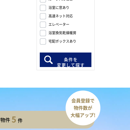
浴室に窓あり
高速ネット対応
エレベーター
浴室換気乾燥暖房
宅配ボックスあり
条件を
変更して探す
会員登録で
物件数が
大幅アップ!
5
開物件
件