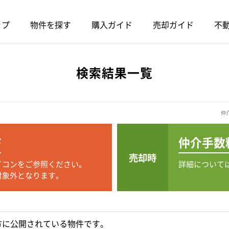
ップ
物件を探す
購入ガイド
売却ガイド
不動
検索結果一覧
仲
F
仲介手数
売却時
イコンをご参照ください。
詳細について
対象外となります。
方に公開されている物件です。