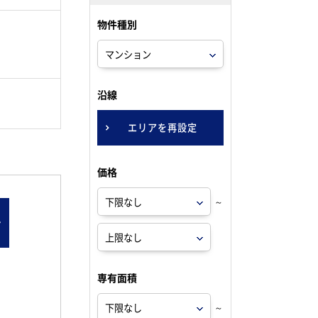
物件種別
。
沿線
エリアを再設定
価格
～
ン
専有面積
～