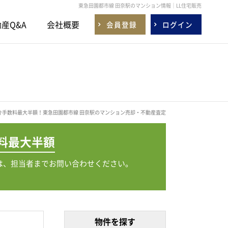
東急田園都市線 田奈駅のマンション情報｜LL住宅販売
産Q&A
会社概要
会員登録
ログイン
介手数料最大半額！東急田園都市線 田奈駅のマンション売却・不動産査定
料
最大半額
は、担当者までお問い合わせください。
物件を探す