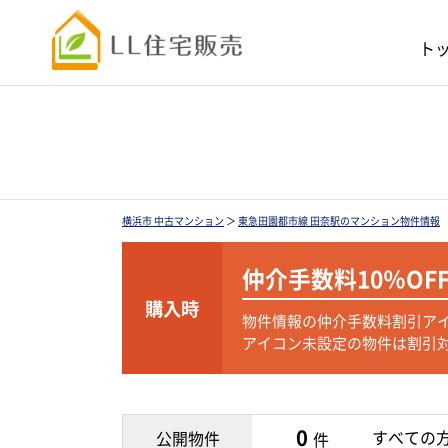
ト
横浜市 中古マンション
＞
東急田園都市線 田奈駅のマンション物件情報
仲介手数料
10％OF
購入時
物件情報の仲介手数料割引ア
アイコン未設定の物件は割引
0
すべての
公開物件
件