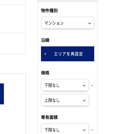
物件種別
。
沿線
エリアを再設定
価格
～
ン
専有面積
～