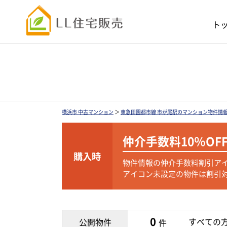
ト
横浜市 中古マンション
＞
東急田園都市線 市が尾駅のマンション物件情
仲介手数料
10％OF
購入時
物件情報の仲介手数料割引ア
アイコン未設定の物件は割引
0
すべての
公開物件
件