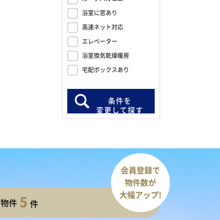
浴室に窓あり
高速ネット対応
エレベーター
浴室換気乾燥暖房
宅配ボックスあり
条件を
変更して探す
会員登録で
物件数が
大幅アップ!
5
開物件
件