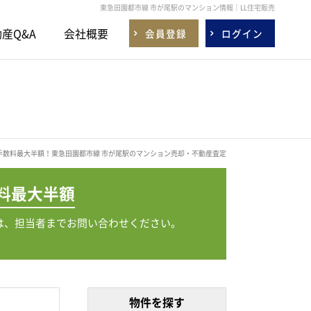
東急田園都市線 市が尾駅のマンション情報｜LL住宅販売
産Q&A
会社概要
会員登録
ログイン
手数料最大半額！東急田園都市線 市が尾駅のマンション売却・不動産査定
料
最大半額
は、担当者までお問い合わせください。
物件を探す