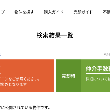
ップ
物件を探す
購入ガイド
売却ガイド
不動
検索結果一覧
報
仲介
F
仲介手数
売却時
イコンをご参照ください。
詳細について
対象外となります。
方に公開されている物件です。