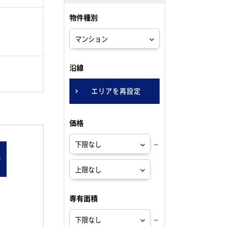
物件種別
。
沿線
エリアを再設定
価格
～
ン
専有面積
～