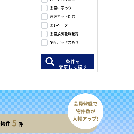
浴室に窓あり
高速ネット対応
エレベーター
浴室換気乾燥暖房
宅配ボックスあり
条件を
変更して探す
会員登録で
物件数が
大幅アップ!
5
開物件
件