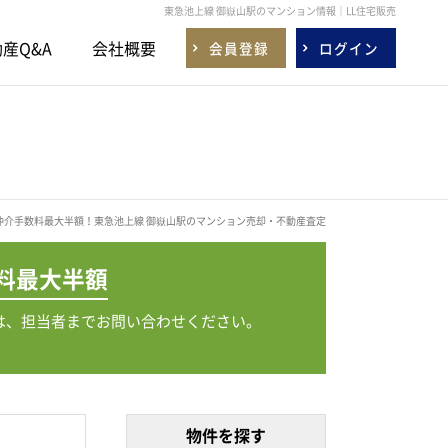
東急池上線 御嶽山駅のマンション情報｜LL住宅販売
産Q&A
会社概要
会員登録
ログイン
仲介手数料最大半額！東急池上線 御嶽山駅のマンション売却・不動産査定
料
最大半額
は、担当者までお問い合わせください。
物件を探す