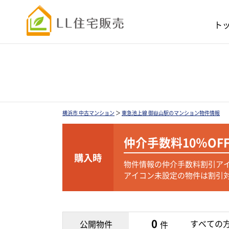
ト
横浜市 中古マンション
＞
東急池上線 御嶽山駅のマンション物件情報
仲介手数料
10％OF
購入時
物件情報の仲介手数料割引ア
アイコン未設定の物件は割引
0
すべての
公開物件
件