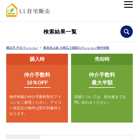
検索結果一覧
横浜市 中古マンション
＞
東急池上線 大崎広小路駅のマンション物件情報
購入時
売却時
仲介手数料
仲介手数料
10％OFF
最大半額
物件情報の仲介手数料割引アイ
詳細については、担当者までお
コンをご参照ください。
アイコ
問い合わせください。
ン未設定の物件は割引対象外と
なります。