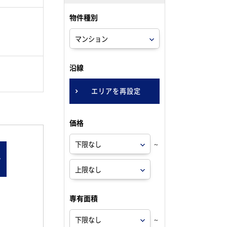
物件種別
。
沿線
エリアを再設定
価格
～
ン
専有面積
～