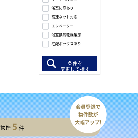
浴室に窓あり
高速ネット対応
エレベーター
浴室換気乾燥暖房
宅配ボックスあり
条件を
変更して探す
会員登録で
物件数が
大幅アップ!
5
開物件
件