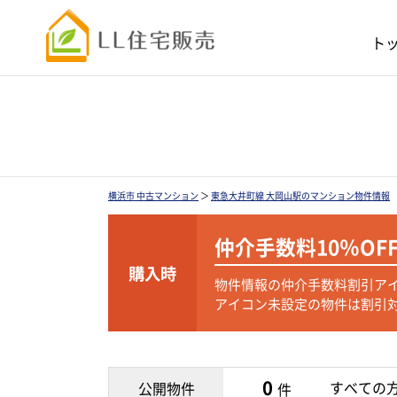
ト
横浜市 中古マンション
＞
東急大井町線 大岡山駅のマンション物件情報
仲介手数料
10％OF
購入時
物件情報の仲介手数料割引ア
アイコン未設定の物件は割引
0
すべての
公開物件
件