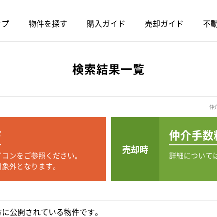
ップ
物件を探す
購入ガイド
売却ガイド
不動
検索結果一覧
仲
F
仲介手数
売却時
イコンをご参照ください。
詳細について
対象外となります。
方に公開されている物件です。