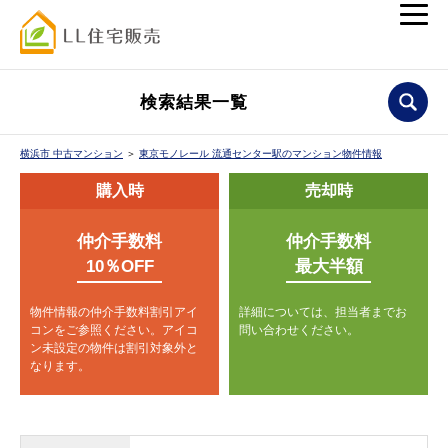
検索結果一覧
横浜市 中古マンション
＞
東京モノレール 流通センター駅のマンション物件情報
購入時
売却時
仲介手数料
仲介手数料
10％OFF
最大半額
物件情報の仲介手数料割引アイ
詳細については、担当者までお
コンをご参照ください。
アイコ
問い合わせください。
ン未設定の物件は割引対象外と
なります。