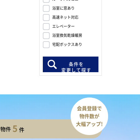
浴室に窓あり
高速ネット対応
エレベーター
浴室換気乾燥暖房
宅配ボックスあり
条件を
変更して探す
会員登録で
物件数が
大幅アップ!
5
開物件
件