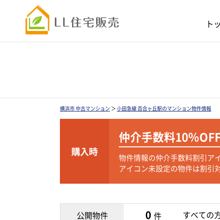
ト
横浜市 中古マンション
＞
小田急線 百合ヶ丘駅のマンション物件情報
仲介手数料
10％OF
購入時
物件情報の仲介手数料割引ア
アイコン未設定の物件は割引
0
すべての
公開物件
件