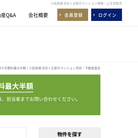
小田急線 百合ヶ丘駅のマンション情報｜LL住宅販売
産Q&A
会社概要
会員登録
ログイン
仲介手数料最大半額！小田急線 百合ヶ丘駅のマンション売却・不動産査定
料
最大半額
は、担当者までお問い合わせください。
物件を探す