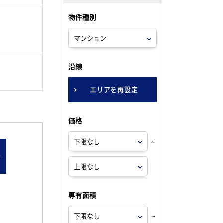
物件種別
。
沿線
エリアを再設定
価格
～
ン
専有面積
～