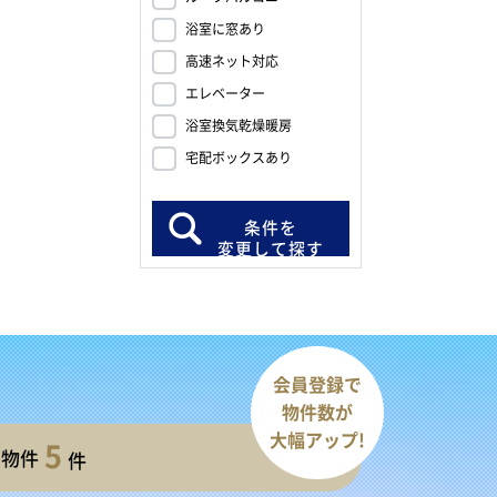
浴室に窓あり
高速ネット対応
エレベーター
浴室換気乾燥暖房
宅配ボックスあり
条件を
変更して探す
会員登録で
物件数が
大幅アップ!
5
開物件
件