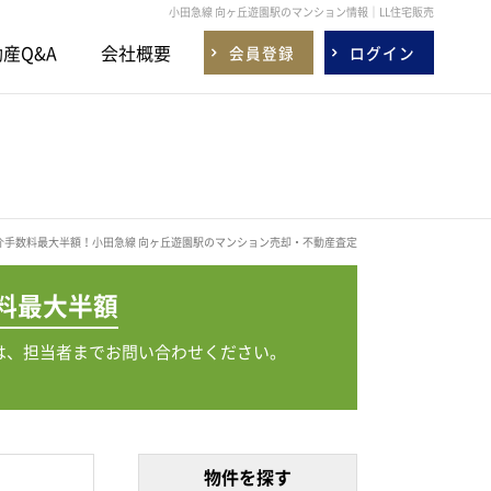
小田急線 向ヶ丘遊園駅のマンション情報｜LL住宅販売
産Q&A
会社概要
会員登録
ログイン
介手数料最大半額！小田急線 向ヶ丘遊園駅のマンション売却・不動産査定
料
最大半額
は、担当者までお問い合わせください。
物件を探す