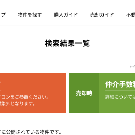
ップ
物件を探す
購入ガイド
売却ガイド
不動
検索結果一覧
仲
F
仲介手数
売却時
イコンをご参照ください。
詳細について
対象外となります。
方に公開されている物件です。