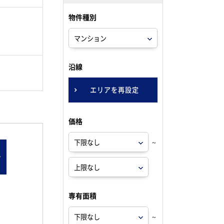
物件種別
。
沿線
エリアを再設定
価格
～
ン
専有面積
～