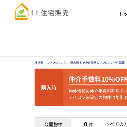
ト
横浜市 中古マンション
＞
小田急線 向ヶ丘遊園駅のマンション物件情報
仲介手数料
10％OF
購入時
物件情報の仲介手数料割引ア
アイコン未設定の物件は割引
0
すべての
公開物件
件