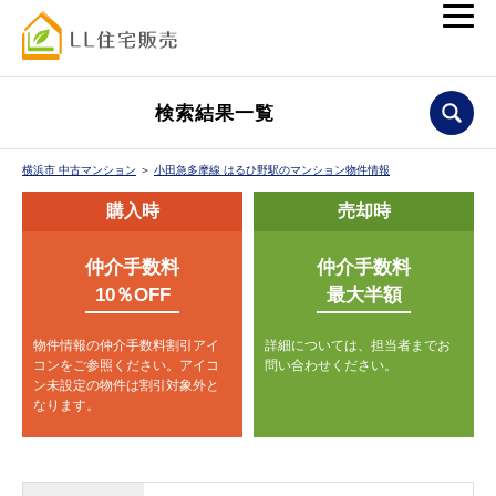
検索結果一覧
横浜市 中古マンション
＞
小田急多摩線 はるひ野駅のマンション物件情報
購入時
売却時
仲介手数料
仲介手数料
10％OFF
最大半額
物件情報の仲介手数料割引アイ
詳細については、担当者までお
コンをご参照ください。
アイコ
問い合わせください。
ン未設定の物件は割引対象外と
なります。