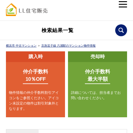
検索結果一覧
横浜市 中古マンション
＞
京急逗子線 六浦駅のマンション物件情報
購入時
売却時
仲介手数料
仲介手数料
10％OFF
最大半額
物件情報の仲介手数料割引アイ
詳細については、担当者までお
コンをご参照ください。
アイコ
問い合わせください。
ン未設定の物件は割引対象外と
なります。