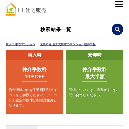
検索結果一覧
横浜市 中古マンション
＞
京急本線 金沢文庫駅のマンション物件情報
購入時
売却時
仲介手数料
仲介手数料
10％OFF
最大半額
物件情報の仲介手数料割引アイ
詳細については、担当者までお
コンをご参照ください。
アイコ
問い合わせください。
ン未設定の物件は割引対象外と
なります。