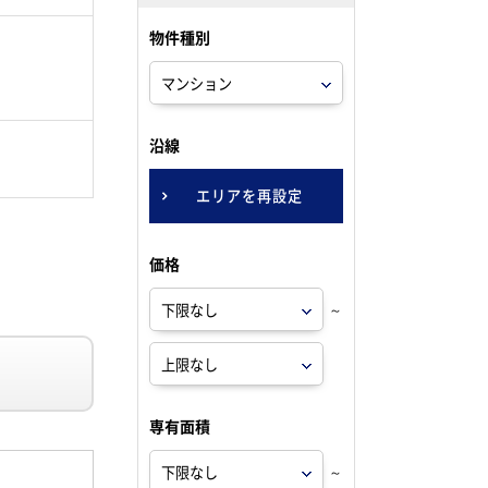
物件種別
。
沿線
エリアを再設定
価格
～
専有面積
～