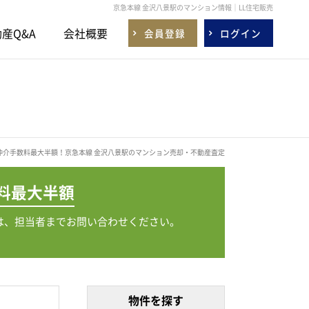
京急本線 金沢八景駅のマンション情報｜LL住宅販売
産Q&A
会社概要
会員登録
ログイン
仲介手数料最大半額！京急本線 金沢八景駅のマンション売却・不動産査定
料
最大半額
は、担当者までお問い合わせください。
物件を探す