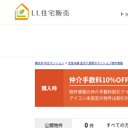
ト
横浜市 中古マンション
＞
京急本線 金沢八景駅のマンション物件情報
仲介手数料
10％OF
購入時
物件情報の仲介手数料割引ア
アイコン未設定の物件は割引
0
すべての
公開物件
件