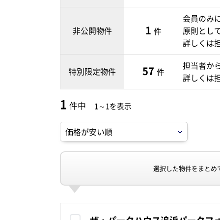
会員のみ
1
非公開物件
原則とし
件
詳しくは
担当者か
57
特別限定物件
件
詳しくは
1
件中
1～1を表示
選択した物件をまとめ