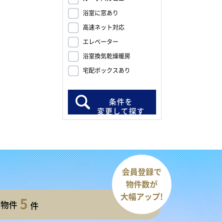
浴室に窓あり
高速ネット対応
エレベーター
浴室換気乾燥暖房
宅配ボックスあり
条件を
変更して探す
会員登録で
物件数が
大幅アップ!
5
開物件
件