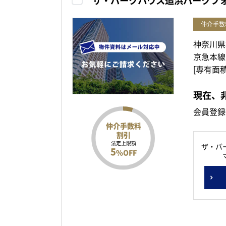
ザ・パークハウス追浜パークフ
仲介手数
神奈川県
京急本線
[専有面積
現在、
会員登録
仲介手数料
割引
法定上限額
ザ・パ
5
%OFF