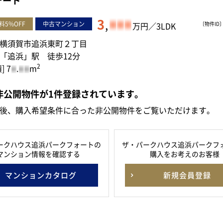
ォート
3
,
-
-
-
料5%OFF
中古マンション
万円／3LDK
〔物件ID〕 
横須賀市追浜東町２丁目
「追浜」駅 徒歩12分
2
] 7
.
m
-
-
-
非公開物件が
1
件
登録されています。
後、購入希望条件に合った非公開物件をご覧いただけます。
ークハウス追浜パークフォートの
ザ・パークハウス追浜パークフ
マンション情報を確認する
購入をお考えのお客様
マンションカタログ
新規会員登録