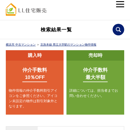
検索結果一覧
横浜市 中古マンション
＞
京急本線 県立大学駅のマンション物件情報
購入時
売却時
仲介手数料
仲介手数料
10％OFF
最大半額
物件情報の仲介手数料割引アイ
詳細については、担当者までお
コンをご参照ください。
アイコ
問い合わせください。
ン未設定の物件は割引対象外と
なります。