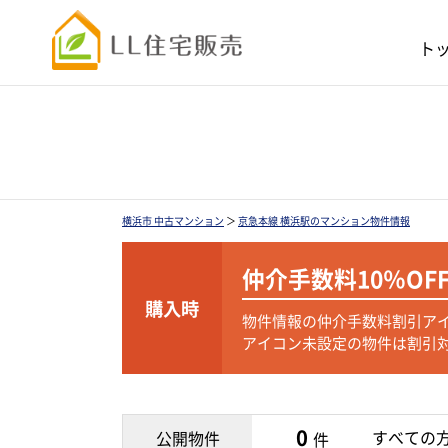
ト
横浜市 中古マンション
＞
京急本線 横浜駅のマンション物件情報
仲介手数料
10％OF
購入時
物件情報の仲介手数料割引ア
アイコン未設定の物件は割引
0
すべての
公開物件
件