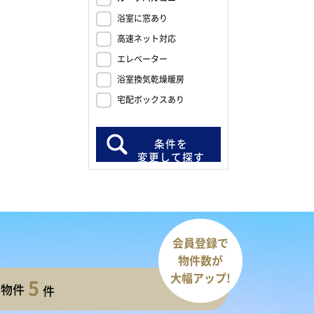
浴室に窓あり
高速ネット対応
エレベーター
浴室換気乾燥暖房
宅配ボックスあり
条件を
変更して探す
会員登録で
物件数が
大幅アップ!
5
開物件
件