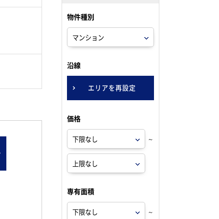
物件種別
。
沿線
エリアを再設定
価格
～
ン
専有面積
～