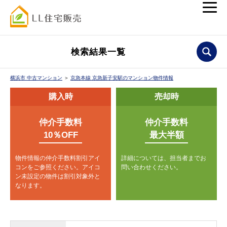
検索結果一覧
横浜市 中古マンション
＞
京急本線 京急新子安駅のマンション物件情報
購入時
売却時
仲介手数料
仲介手数料
10％OFF
最大半額
物件情報の仲介手数料割引アイ
詳細については、担当者までお
コンをご参照ください。
アイコ
問い合わせください。
ン未設定の物件は割引対象外と
なります。