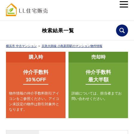
検索結果一覧
横浜市 中古マンション
＞
京急大師線 小島新田駅のマンション物件情報
購入時
売却時
仲介手数料
仲介手数料
10％OFF
最大半額
物件情報の仲介手数料割引アイ
詳細については、担当者までお
コンをご参照ください。
アイコ
問い合わせください。
ン未設定の物件は割引対象外と
なります。