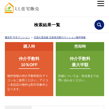
検索結果一覧
横浜市 中古マンション
＞
京急久里浜線 京急長沢駅のマンション物件情報
購入時
売却時
仲介手数料
仲介手数料
10％OFF
最大半額
物件情報の仲介手数料割引アイ
詳細については、担当者までお
コンをご参照ください。
アイコ
問い合わせください。
ン未設定の物件は割引対象外と
なります。