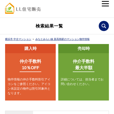
検索結果一覧
横浜市 中古マンション
＞
みなとみらい線 新高島駅のマンション物件情報
購入時
売却時
仲介手数料
仲介手数料
10％OFF
最大半額
物件情報の仲介手数料割引アイ
詳細については、担当者までお
コンをご参照ください。
アイコ
問い合わせください。
ン未設定の物件は割引対象外と
なります。