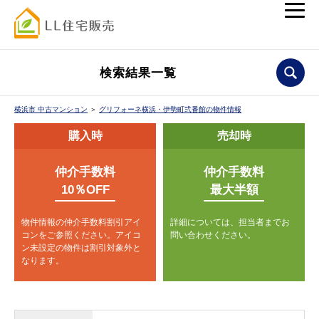
検索結果一覧
横浜市 中古マンション
＞
グリフォーネ横浜・伊勢町弐番館の物件情報
購入時
売却時
仲介手数料
仲介手数料
10％OFF
最大半額
物件情報の仲介手数料割引アイ
詳細については、担当者までお
コンをご参照ください。
アイコ
問い合わせください。
ン未設定の物件は割引対象外と
なります。