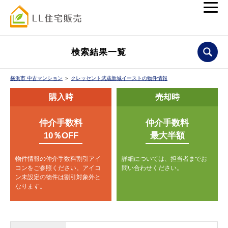
検索結果一覧
横浜市 中古マンション
＞
クレッセント武蔵新城イーストの物件情報
購入時
売却時
仲介手数料
仲介手数料
10％OFF
最大半額
物件情報の仲介手数料割引アイ
詳細については、担当者までお
コンをご参照ください。
アイコ
問い合わせください。
ン未設定の物件は割引対象外と
なります。