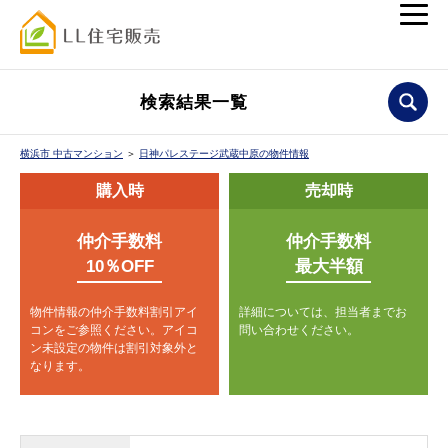
検索結果一覧
横浜市 中古マンション
＞
日神パレステージ武蔵中原の物件情報
購入時
売却時
仲介手数料
仲介手数料
10％OFF
最大半額
物件情報の仲介手数料割引アイ
詳細については、担当者までお
コンをご参照ください。
アイコ
問い合わせください。
ン未設定の物件は割引対象外と
なります。