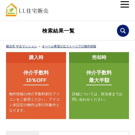
検索結果一覧
横浜市 中古マンション
＞
オーベル希望が丘ストーリアの物件情報
購入時
売却時
仲介手数料
仲介手数料
10％OFF
最大半額
物件情報の仲介手数料割引アイ
詳細については、担当者までお
コンをご参照ください。
アイコ
問い合わせください。
ン未設定の物件は割引対象外と
なります。