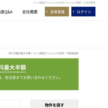
パール綱島マンションの中古マンション情報｜LL住宅販売
産Q&A
会社概要
会員登録
ログイン
仲介手数料最大半額！パール綱島マンションの売却・不動産査定
料
最大半額
は、担当者までお問い合わせください。
物件を探す