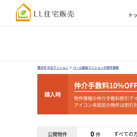
ト
横浜市 中古マンション
＞
パール綱島マンションの物件情報
仲介手数料
10％OF
購入時
物件情報の仲介手数料割引ア
アイコン未設定の物件は割引
0
すべての
公開物件
件