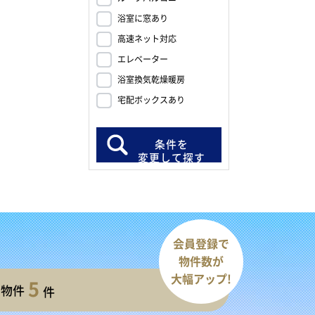
浴室に窓あり
高速ネット対応
エレベーター
浴室換気乾燥暖房
宅配ボックスあり
条件を
変更して探す
会員登録で
物件数が
大幅アップ!
5
開物件
件