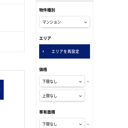
物件種別
。
エリア
エリアを再設定
価格
～
ン
専有面積
～