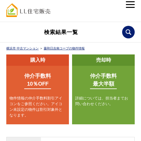
検索結果一覧
横浜市 中古マンション
＞
藤和日吉南コープの物件情報
購入時
売却時
仲介手数料
仲介手数料
10％OFF
最大半額
物件情報の仲介手数料割引アイ
詳細については、担当者までお
コンをご参照ください。
アイコ
問い合わせください。
ン未設定の物件は割引対象外と
なります。