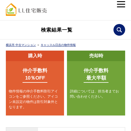
検索結果一覧
横浜市 中古マンション
＞
キャッスル日吉の物件情報
購入時
売却時
仲介手数料
仲介手数料
10％OFF
最大半額
物件情報の仲介手数料割引アイ
詳細については、担当者までお
コンをご参照ください。
アイコ
問い合わせください。
ン未設定の物件は割引対象外と
なります。