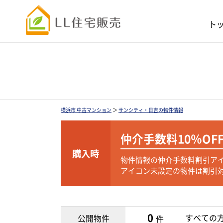
ト
横浜市 中古マンション
＞
サンシティ・日吉の物件情報
仲介手数料
10％OF
購入時
物件情報の仲介手数料割引ア
アイコン未設定の物件は割引
0
すべての
公開物件
件