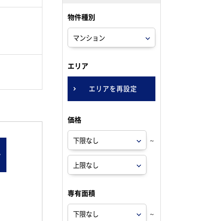
物件種別
。
エリア
エリアを再設定
価格
～
ン
専有面積
～