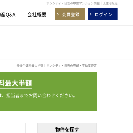
サンシティ・日吉の中古マンション情報｜LL住宅販売
産Q&A
会社概要
会員登録
ログイン
仲介手数料最大半額！サンシティ・日吉の売却・不動産査定
料
最大半額
は、担当者までお問い合わせください。
物件を探す