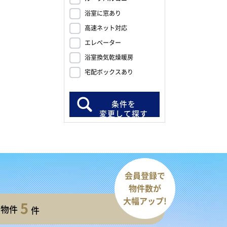
浴室に窓あり
高速ネット対応
エレベーター
浴室換気乾燥暖房
宅配ボックスあり
条件を
変更して探す
会員登録で
物件数が
大幅アップ!
5
開物件
件