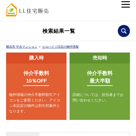
検索結果一覧
横浜市 中古マンション
＞
ヒルハイツ日吉の物件情報
購入時
売却時
仲介手数料
仲介手数料
10％OFF
最大半額
物件情報の仲介手数料割引アイ
詳細については、担当者までお
コンをご参照ください。
アイコ
問い合わせください。
ン未設定の物件は割引対象外と
なります。