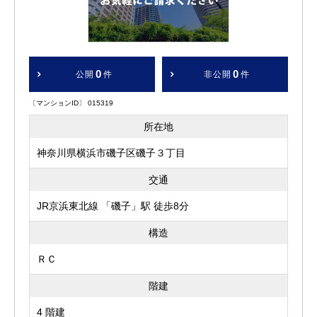
0
0
公開
件
非公開
件
〔マンションID〕 015319
所在地
神奈川県横浜市磯子区磯子３丁目
交通
JR京浜東北線 「磯子」駅 徒歩8分
構造
ＲＣ
階建
4 階建