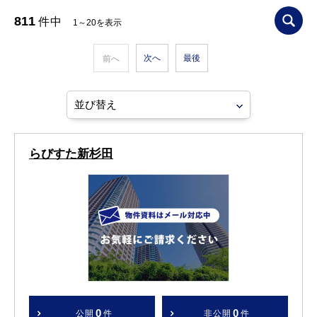
811
件中
1～20を表示
次へ
最後
前へ
らびすた新杉田
0
0
公開
件
非公開
件