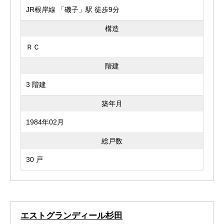
JR根岸線 「磯子」駅 徒歩9分
構造
ＲＣ
階建
3 階建
築年月
1984年02月
総戸数
30 戸
エストグランディール杉田