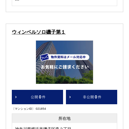
ウィンベルソロ磯子第１
0
0
公開
件
非公開
件
〔マンションID〕 021854
所在地