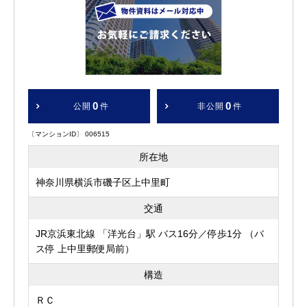
0
0
公開
件
非公開
件
〔マンションID〕 006515
所在地
神奈川県横浜市磯子区上中里町
交通
JR京浜東北線 「洋光台」駅 バス16分／停歩1分 （バ
ス停 上中里郵便局前）
構造
ＲＣ