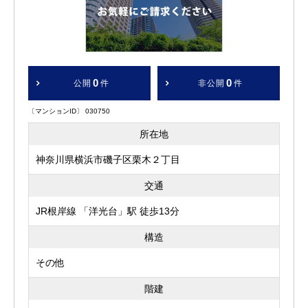
0
0
公開
件
非公開
件
〔マンションID〕 030750
所在地
神奈川県横浜市磯子区栗木２丁目
交通
JR根岸線 「洋光台」駅 徒歩13分
構造
その他
階建