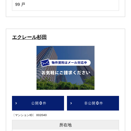
99 戸
エクレール杉田
0
0
公開
件
非公開
件
〔マンションID〕 002040
所在地