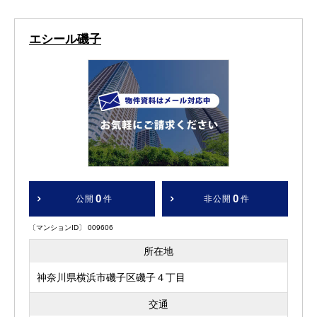
エシール磯子
0
0
公開
件
非公開
件
〔マンションID〕 009606
所在地
神奈川県横浜市磯子区磯子４丁目
交通