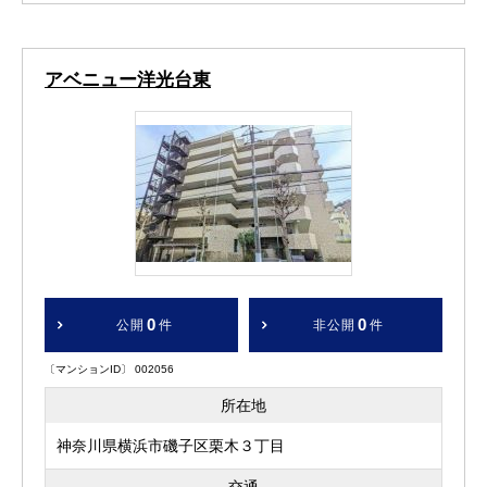
アベニュー洋光台東
0
0
公開
件
非公開
件
〔マンションID〕 002056
所在地
神奈川県横浜市磯子区栗木３丁目