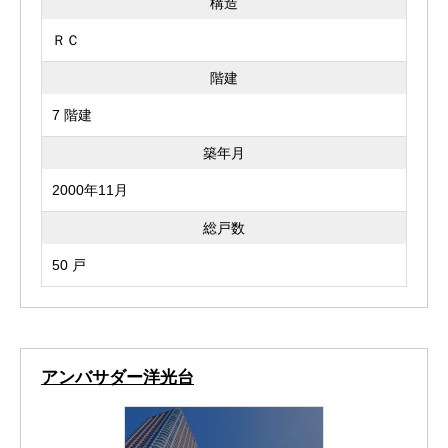
構造
ＲＣ
階建
7 階建
築年月
2000年11月
総戸数
50 戸
アンバサダー洋光台