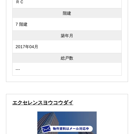
ＲＣ
階建
7 階建
築年月
2017年04月
総戸数
---
エクセレンスヨウコウダイ