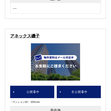
---
アネックス磯子
0
0
公開
件
非公開
件
〔マンションID〕 005144
所在地