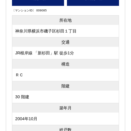
〔マンションID〕 009085
所在地
神奈川県横浜市磯子区杉田１丁目
交通
JR根岸線 「新杉田」駅 徒歩1分
構造
ＲＣ
階建
30 階建
築年月
2004年10月
総戸数