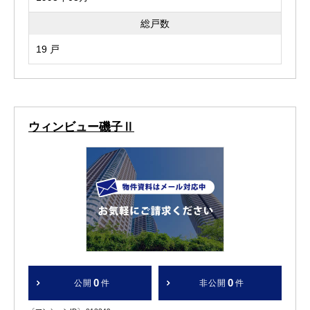
総戸数
19 戸
ウィンビュー磯子Ⅱ
0
0
公開
件
非公開
件