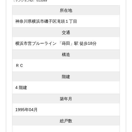
〔マンションID〕 013349
所在地
神奈川県横浜市磯子区滝頭１丁目
交通
横浜市営ブルーライン 「蒔田」駅 徒歩18分
構造
ＲＣ
階建
4 階建
築年月
1995年04月
総戸数
---