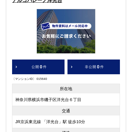
アルコバレーノ洋光台
0
0
公開
件
非公開
件
〔マンションID〕 015640
所在地
神奈川県横浜市磯子区洋光台６丁目
交通
JR京浜東北線 「洋光台」駅 徒歩10分