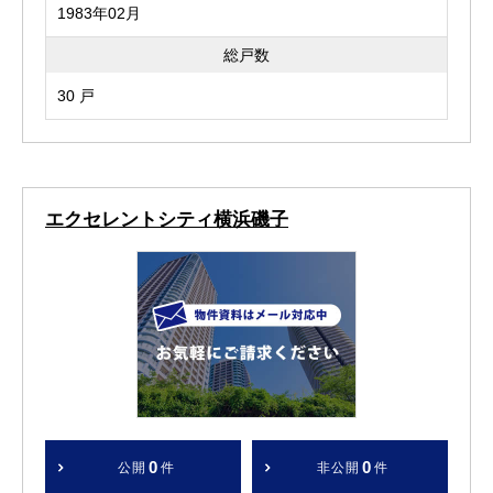
1983年02月
総戸数
30 戸
エクセレントシティ横浜磯子
0
0
公開
件
非公開
件