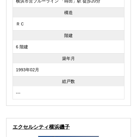
横浜市営ブルーライン 「蒔田」駅 徒歩20分
構造
ＲＣ
階建
6 階建
築年月
1993年02月
総戸数
---
エクセルシティ横浜磯子