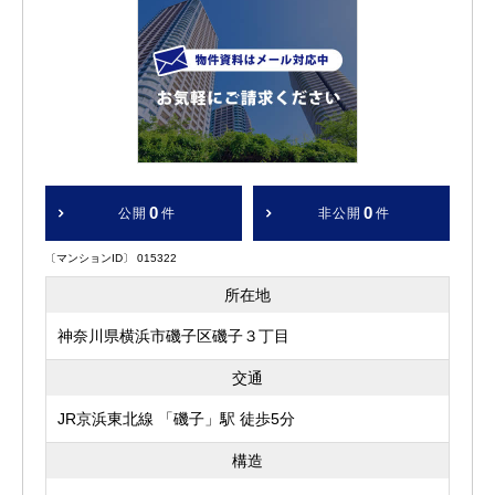
0
0
公開
件
非公開
件
〔マンションID〕 015322
所在地
神奈川県横浜市磯子区磯子３丁目
交通
JR京浜東北線 「磯子」駅 徒歩5分
構造