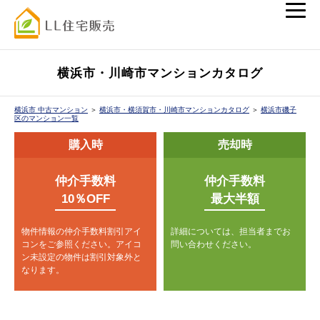
横浜市・川崎市マンションカタログ
横浜市 中古マンション
＞
横浜市・横須賀市・川崎市マンションカタログ
＞
横浜市磯子
区のマンション一覧
購入時
売却時
仲介手数料
仲介手数料
10％OFF
最大半額
物件情報の仲介手数料割引アイ
詳細については、担当者までお
コンをご参照ください。
アイコ
問い合わせください。
ン未設定の物件は割引対象外と
なります。