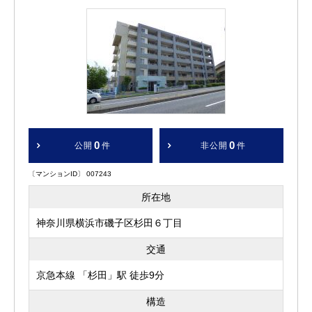
0
0
公開
件
非公開
件
〔マンションID〕 007243
所在地
神奈川県横浜市磯子区杉田６丁目
交通
京急本線 「杉田」駅 徒歩9分
構造