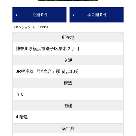
0
0
公開
件
非公開
件
〔マンションID〕 013351
所在地
神奈川県横浜市磯子区栗木２丁目
交通
JR根岸線 「洋光台」駅 徒歩13分
構造
ＲＣ
階建
4 階建
築年月