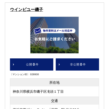
ウインビユー磯子
0
0
公開
件
非公開
件
〔マンションID〕 028930
所在地
神奈川県横浜市磯子区滝頭１丁目
交通