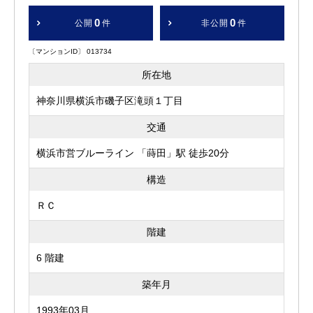
0
0
公開
件
非公開
件
〔マンションID〕 013734
所在地
神奈川県横浜市磯子区滝頭１丁目
交通
横浜市営ブルーライン 「蒔田」駅 徒歩20分
構造
ＲＣ
階建
6 階建
築年月
1993年03月